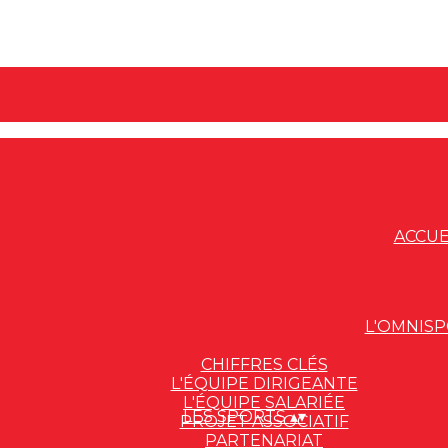
ACCUE
L'OMNIS
CHIFFRES CLÉS
L'ÉQUIPE DIRIGEANTE
L'ÉQUIPE SALARIÉE
LES SPORTS
▴
▾
PROJET ASSOCIATIF
PARTENARIAT