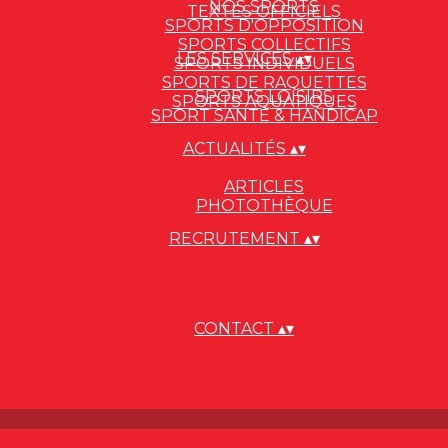
NOS SPORTS
TEXTES OFFICIELS
SPORTS D'OPPOSITION
SPORTS COLLECTIFS
LES SERVICES
▴
▾
SPORTS INDIVIDUELS
SPORTS DE RAQUETTES
SPORTS LOISIRS
SPORTS AQUATIQUES
SPORT SANTÉ & HANDICAP
ACTUALITÉS
▴
▾
ARTICLES
PHOTOTHÈQUE
RECRUTEMENT
▴
▾
CONTACT
▴
▾