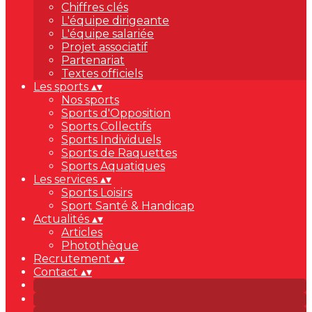
Chiffres clés
L'équipe dirigeante
L'équipe salariée
Projet associatif
Partenariat
Textes officiels
Les sports
▴
▾
Nos sports
Sports d'Opposition
Sports Collectifs
Sports Individuels
Sports de Raquettes
Sports Aquatiques
Les services
▴
▾
Sports Loisirs
Sport Santé & Handicap
Actualités
▴
▾
Articles
Photothèque
Recrutement
▴
▾
Contact
▴
▾