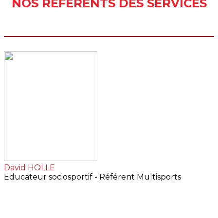
NOS R
É
F
É
RENTS DES SERVICES
David HOLLE
Educateur sociosportif - Référent Multisports