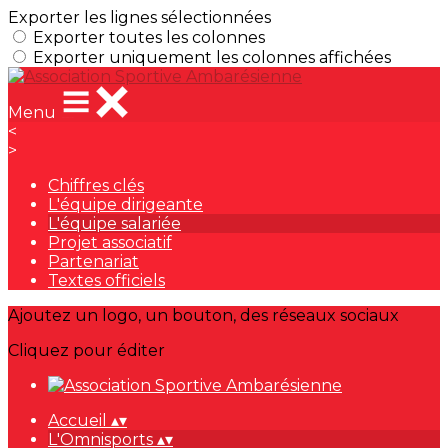
Exporter les lignes sélectionnées
Exporter toutes les colonnes
Exporter uniquement les colonnes affichées
Menu
<
>
Chiffres clés
L'équipe dirigeante
L'équipe salariée
Projet associatif
Partenariat
Textes officiels
Ajoutez un logo, un bouton, des réseaux sociaux
Cliquez pour éditer
Accueil
▴
▾
L'Omnisports
▴
▾