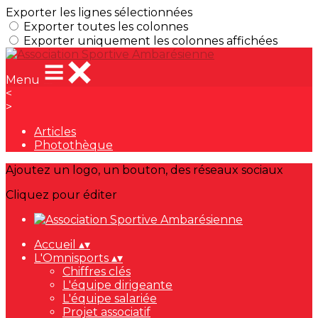
Exporter les lignes sélectionnées
Exporter toutes les colonnes
Exporter uniquement les colonnes affichées
Menu
<
>
Articles
Photothèque
Ajoutez un logo, un bouton, des réseaux sociaux
Cliquez pour éditer
Accueil
▴
▾
L'Omnisports
▴
▾
Chiffres clés
L'équipe dirigeante
L'équipe salariée
Projet associatif