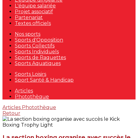
L'équipe salariée
Projet associatif
Partenariat
Textes officiels
Nos sports
Sports d'Opposition
Sports Collectifs
Sports Individuels
Sports de Raquettes
Sports Aquatiques
Sports Loisirs
Sport Santé & Handicap
Articles
Photothèque
Articles
Photothèque
Retour
La section boxing organise avec succès le