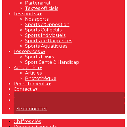
Partenariat
Textes officiels
Les sports
▴
▾
Nos sports
Sports d'Opposition
Sports Collectifs
Sports Individuels
Sports de Raquettes
Sports Aquatiques
Les services
▴
▾
Sports Loisirs
Sport Santé & Handicap
Actualités
▴
▾
Articles
Photothèque
Recrutement
▴
▾
Contact
▴
▾
Se connecter
Chiffres clés
L'équipe dirigeante