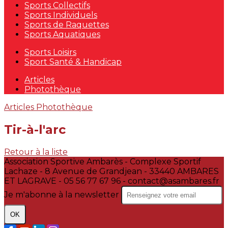
Sports Collectifs
Sports Individuels
Sports de Raquettes
Sports Aquatiques
Sports Loisirs
Sport Santé & Handicap
Articles
Photothèque
Articles
Photothèque
Tir-à-l'arc
Retour à la liste
Association Sportive Ambarès - Complexe Sportif
Lachaze - 8 Avenue de Grandjean - 33440 AMBARES
ET LAGRAVE - 05 56 77 67 96 - contact@asambares.fr
Je m'abonne à la newsletter
OK