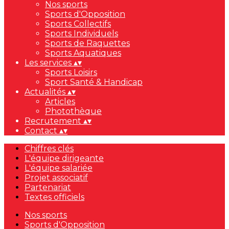
Nos sports
Sports d'Opposition
Sports Collectifs
Sports Individuels
Sports de Raquettes
Sports Aquatiques
Les services
▴
▾
Sports Loisirs
Sport Santé & Handicap
Actualités
▴
▾
Articles
Photothèque
Recrutement
▴
▾
Contact
▴
▾
Chiffres clés
L'équipe dirigeante
L'équipe salariée
Projet associatif
Partenariat
Textes officiels
Nos sports
Sports d'Opposition