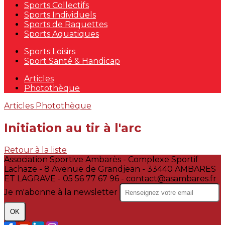
Sports Collectifs
Sports Individuels
Sports de Raquettes
Sports Aquatiques
Sports Loisirs
Sport Santé & Handicap
Articles
Photothèque
Articles
Photothèque
Initiation au tir à l'arc
Retour à la liste
Association Sportive Ambarès - Complexe Sportif
Lachaze - 8 Avenue de Grandjean - 33440 AMBARES
ET LAGRAVE - 05 56 77 67 96 - contact@asambares.fr
Je m'abonne à la newsletter
OK