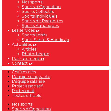
Nos sports
Sports d'Opposition
Sports Collectifs
Sports Individuels
Sports de Raquettes
Sports Aquatiques
Les services
▴
▾
Sports Loisirs
Sport Santé & Handicap
Actualités
▴
▾
Articles
Photothèque
Recrutement
▴
▾
Contact
▴
▾
Chiffres clés
L'équipe dirigeante
L'équipe salariée
Projet associatif
Partenariat
Textes officiels
Nos sports
Sports d'Opposition