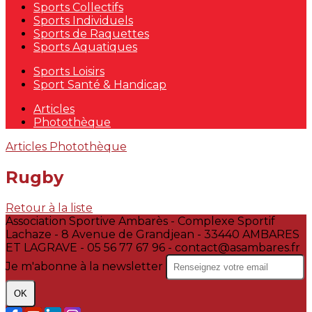
Sports Collectifs
Sports Individuels
Sports de Raquettes
Sports Aquatiques
Sports Loisirs
Sport Santé & Handicap
Articles
Photothèque
Articles
Photothèque
Rugby
Retour à la liste
Association Sportive Ambarès - Complexe Sportif
Lachaze - 8 Avenue de Grandjean - 33440 AMBARES
ET LAGRAVE - 05 56 77 67 96 - contact@asambares.fr
Je m'abonne à la newsletter
OK