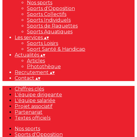
Nos sports
Sports d'Opposition
Sports Collectifs
Sports Individuels
Sports de Raquettes
Sports Aquatiques
Les services
▴
▾
Sports Loisirs
Sport Santé & Handicap
Actualités
▴
▾
Articles
Photothèque
Recrutement
▴
▾
Contact
▴
▾
Chiffres clés
L'équipe dirigeante
L'équipe salariée
Projet associatif
Partenariat
Textes officiels
Nos sports
Sports d'Opposition