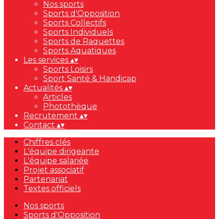
Nos sports
Sports d'Opposition
Sports Collectifs
Sports Individuels
Sports de Raquettes
Sports Aquatiques
Les services
▴
▾
Sports Loisirs
Sport Santé & Handicap
Actualités
▴
▾
Articles
Photothèque
Recrutement
▴
▾
Contact
▴
▾
Chiffres clés
L'équipe dirigeante
L'équipe salariée
Projet associatif
Partenariat
Textes officiels
Nos sports
Sports d'Opposition