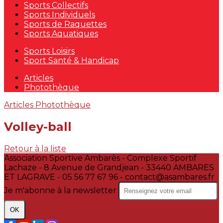
Sports Collectifs
Sports Individuels
Sports de Raquettes
Sports Aquatiques
Sports Loisirs
Sport Santé & Handicap
Articles
Photothèque
Articles
Photothèque
Volley-ball
Retour à la liste
Association Sportive Ambarès - Complexe Sportif
Lachaze - 8 Avenue de Grandjean - 33440 AMBARES
ET LAGRAVE - 05 56 77 67 96 - contact@asambares.fr
Je m'abonne à la newsletter
OK