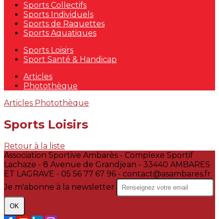
Sports Collectifs
Sports Individuels
Sports de Raquettes
Sports Aquatiques
Sports Loisirs
Sport Santé & Handicap
Articles
Photothèque
Articles
Photothèque
Sports Loisirs
Retour à la liste
Association Sportive Ambarès - Complexe Sportif
Lachaze - 8 Avenue de Grandjean - 33440 AMBARES
ET LAGRAVE - 05 56 77 67 96 - contact@asambares.fr
Je m'abonne à la newsletter
OK