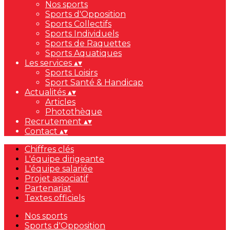
Nos sports
Sports d'Opposition
Sports Collectifs
Sports Individuels
Sports de Raquettes
Sports Aquatiques
Les services
▴
▾
Sports Loisirs
Sport Santé & Handicap
Actualités
▴
▾
Articles
Photothèque
Recrutement
▴
▾
Contact
▴
▾
Chiffres clés
L'équipe dirigeante
L'équipe salariée
Projet associatif
Partenariat
Textes officiels
Nos sports
Sports d'Opposition