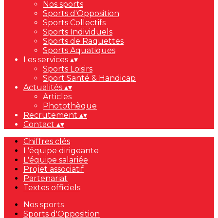
Nos sports
Sports d'Opposition
Sports Collectifs
Sports Individuels
Sports de Raquettes
Sports Aquatiques
Les services
▴
▾
Sports Loisirs
Sport Santé & Handicap
Actualités
▴
▾
Articles
Photothèque
Recrutement
▴
▾
Contact
▴
▾
Chiffres clés
L'équipe dirigeante
L'équipe salariée
Projet associatif
Partenariat
Textes officiels
Nos sports
Sports d'Opposition