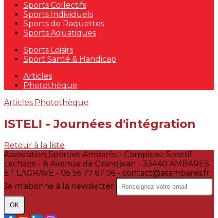
Sports Collectifs
Sports Individuels
Sports de Raquettes
Sports Aquatiques
Sports Loisirs
Sport Santé & Handicap
Articles
Photothèque
Articles
Photothèque
ISTELI - Journées d'intégration
Retour à la liste
Association Sportive Ambarès - Complexe Sportif
Lachaze - 8 Avenue de Grandjean - 33440 AMBARES
ET LAGRAVE - 05 56 77 67 96 - contact@asambares.fr
Je m'abonne à la newsletter
OK