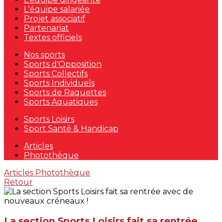
L'équipe salariée
Projet associatif
Partenariat
Textes officiels
Nos sports
Sports d'Opposition
Sports Collectifs
Sports Individuels
Sports de Raquettes
Sports Aquatiques
Sports Loisirs
Sport Santé & Handicap
Articles
Photothèque
Articles
Photothèque
Retour
La section Sports Loisirs fait sa rentrée