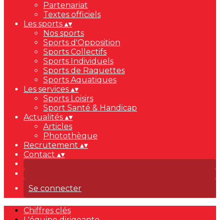
Partenariat
Textes officiels
Les sports
▴
▾
Nos sports
Sports d'Opposition
Sports Collectifs
Sports Individuels
Sports de Raquettes
Sports Aquatiques
Les services
▴
▾
Sports Loisirs
Sport Santé & Handicap
Actualités
▴
▾
Articles
Photothèque
Recrutement
▴
▾
Contact
▴
▾
Se connecter
Chiffres clés
L'équipe dirigeante