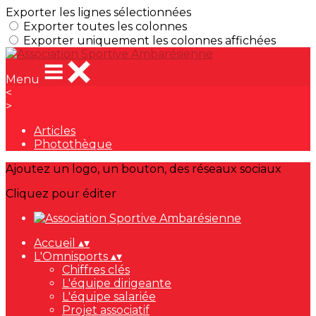
Exporter les lignes sélectionnées
Exporter toutes les colonnes
Exporter uniquement les colonnes affichées
Menu
<
>
Articles
Photothèque
Ajoutez un logo, un bouton, des réseaux sociaux
Cliquez pour éditer
Accueil
▴
▾
L'Omnisports
▴
▾
Chiffres clés
L'équipe dirigeante
L'équipe salariée
Projet associatif