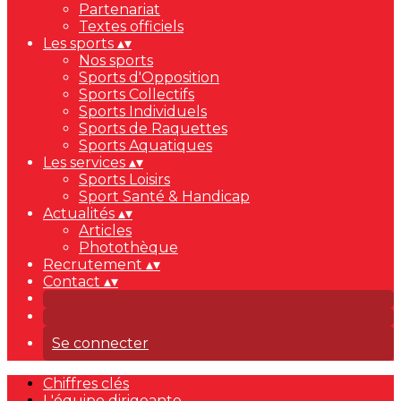
Partenariat
Textes officiels
Les sports
▴
▾
Nos sports
Sports d'Opposition
Sports Collectifs
Sports Individuels
Sports de Raquettes
Sports Aquatiques
Les services
▴
▾
Sports Loisirs
Sport Santé & Handicap
Actualités
▴
▾
Articles
Photothèque
Recrutement
▴
▾
Contact
▴
▾
Se connecter
Chiffres clés
L'équipe dirigeante