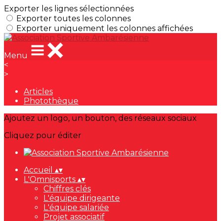
Exporter les lignes sélectionnées
Exporter toutes les colonnes
Exporter uniquement les colonnes affichées
Menu
<
>
Articles
Photothèque
Ajoutez un logo, un bouton, des réseaux sociaux
Cliquez pour éditer
Accueil
▴
▾
L'Omnisports
▴
▾
Chiffres clés
L'équipe dirigeante
L'équipe salariée
Projet associatif