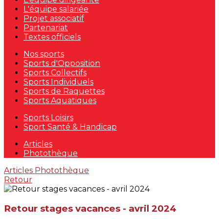
L'équipe salariée
Projet associatif
Partenariat
Textes officiels
Nos sports
Sports d'Opposition
Sports Collectifs
Sports Individuels
Sports de Raquettes
Sports Aquatiques
Sports Loisirs
Sport Santé & Handicap
Articles
Photothèque
Articles
Photothèque
Retour
Retour stages vacances - avril 2024