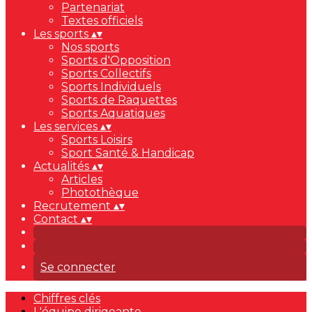
Partenariat
Textes officiels
Les sports
▴
▾
Nos sports
Sports d'Opposition
Sports Collectifs
Sports Individuels
Sports de Raquettes
Sports Aquatiques
Les services
▴
▾
Sports Loisirs
Sport Santé & Handicap
Actualités
▴
▾
Articles
Photothèque
Recrutement
▴
▾
Contact
▴
▾
Se connecter
Chiffres clés
L'équipe dirigeante