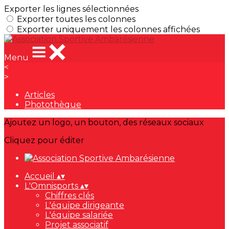
Exporter les lignes sélectionnées
Exporter toutes les colonnes
Exporter uniquement les colonnes affichées
Menu
<
>
Articles
Photothèque
Ajoutez un logo, un bouton, des réseaux sociaux
Cliquez pour éditer
Accueil
▴
▾
L'Omnisports
▴
▾
Chiffres clés
L'équipe dirigeante
L'équipe salariée
Projet associatif