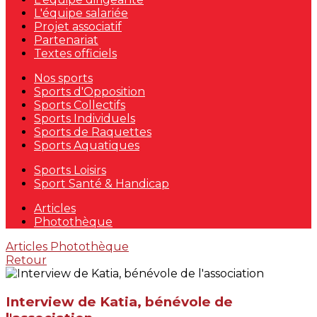
L'équipe salariée
Projet associatif
Partenariat
Textes officiels
Nos sports
Sports d'Opposition
Sports Collectifs
Sports Individuels
Sports de Raquettes
Sports Aquatiques
Sports Loisirs
Sport Santé & Handicap
Articles
Photothèque
Articles
Photothèque
Retour
Interview de Katia, bénévole de