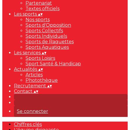
Partenariat
Textes officiels
Les sports
▴
▾
Nos sports
Sports d'Opposition
Sports Collectifs
Sports Individuels
Sports de Raquettes
Sports Aquatiques
Les services
▴
▾
Sports Loisirs
Sport Santé & Handicap
Actualités
▴
▾
Articles
Photothèque
Recrutement
▴
▾
Contact
▴
▾
Se connecter
Chiffres clés
L'équipe dirigeante