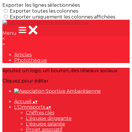
Exporter les lignes sélectionnées
Exporter toutes les colonnes
Exporter uniquement les colonnes affichées
Menu
<
>
Articles
Photothèque
Ajoutez un logo, un bouton, des réseaux sociaux
Cliquez pour éditer
Accueil
▴
▾
L'Omnisports
▴
▾
Chiffres clés
L'équipe dirigeante
L'équipe salariée
Projet associatif