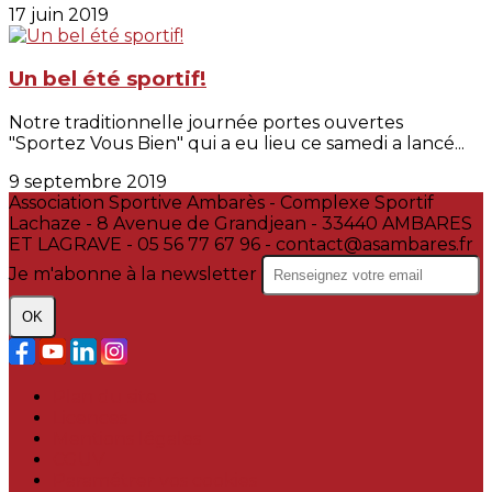
17 juin 2019
Un bel été sportif!
Notre traditionnelle journée portes ouvertes
"Sportez Vous Bien" qui a eu lieu ce samedi a lancé...
9 septembre 2019
Association Sportive Ambarès - Complexe Sportif
Lachaze - 8 Avenue de Grandjean - 33440 AMBARES
ET LAGRAVE - 05 56 77 67 96 - contact@asambares.fr
Je m'abonne à la newsletter
OK
Plan du site
Licences
Mentions légales
CGUV
Paramétrer vos cookies