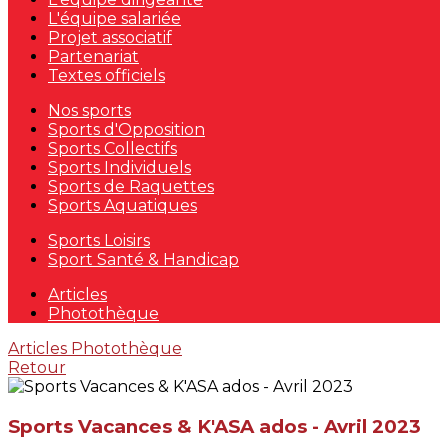
L'équipe salariée
Projet associatif
Partenariat
Textes officiels
Nos sports
Sports d'Opposition
Sports Collectifs
Sports Individuels
Sports de Raquettes
Sports Aquatiques
Sports Loisirs
Sport Santé & Handicap
Articles
Photothèque
Articles
Photothèque
Retour
Sports Vacances & K'ASA ados - Avril 2023