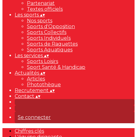
Partenariat
Textes officiels
Les sports
▴
▾
Nos sports
Sports d'Opposition
Sports Collectifs
Sports Individuels
Sports de Raquettes
Sports Aquatiques
Les services
▴
▾
Sports Loisirs
Sport Santé & Handicap
Actualités
▴
▾
Articles
Photothèque
Recrutement
▴
▾
Contact
▴
▾
Se connecter
Chiffres clés
L'équipe dirigeante