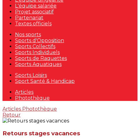
L'équipe salariée
Projet associatif
Partenariat
Textes officiels
Nos sports
Sports d'Opposition
Sports Collectifs
Sports Individuels
Sports de Raquettes
Sports Aquatiques
Sports Loisirs
Sport Santé & Handicap
Articles
Photothèque
Articles
Photothèque
Retour
Retours stages vacances