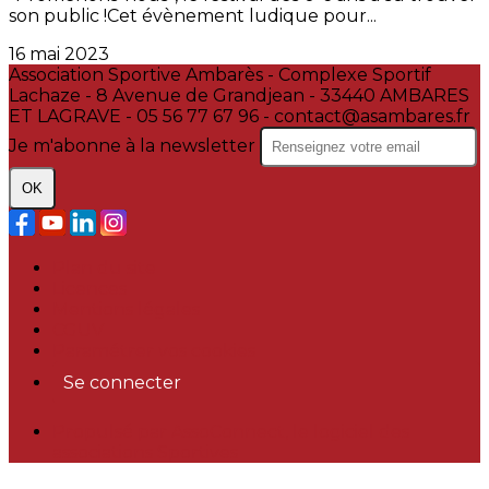
son public !Cet évènement ludique pour...
16 mai 2023
Association Sportive Ambarès - Complexe Sportif
Lachaze - 8 Avenue de Grandjean - 33440 AMBARES
ET LAGRAVE - 05 56 77 67 96 - contact@asambares.fr
Je m'abonne à la newsletter
OK
Plan du site
Licences
Mentions légales
CGUV
Paramétrer vos cookies
Se connecter
Propulsé par AssoConnect, le logiciel des
associations Sportives