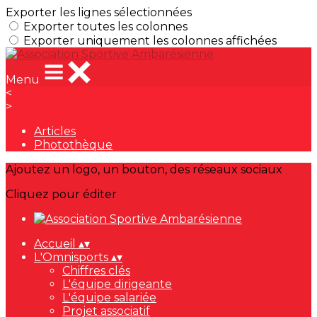
Exporter les lignes sélectionnées
Exporter toutes les colonnes
Exporter uniquement les colonnes affichées
Menu
<
>
Articles
Photothèque
Ajoutez un logo, un bouton, des réseaux sociaux
Cliquez pour éditer
Accueil
▴
▾
L'Omnisports
▴
▾
Chiffres clés
L'équipe dirigeante
L'équipe salariée
Projet associatif