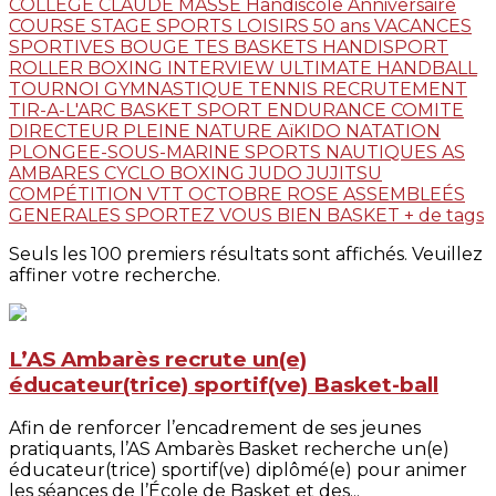
COLLEGE CLAUDE MASSE
Handiscole
Anniversaire
COURSE
STAGE
SPORTS LOISIRS
50 ans
VACANCES
SPORTIVES
BOUGE TES BASKETS
HANDISPORT
ROLLER
BOXING
INTERVIEW
ULTIMATE
HANDBALL
TOURNOI
GYMNASTIQUE
TENNIS
RECRUTEMENT
TIR-A-L'ARC
BASKET
SPORT ENDURANCE
COMITE
DIRECTEUR
PLEINE NATURE
AïKIDO
NATATION
PLONGEE-SOUS-MARINE
SPORTS NAUTIQUES
AS
AMBARES
CYCLO
BOXING
JUDO JUJITSU
COMPÉTITION
VTT
OCTOBRE ROSE
ASSEMBLEÉS
GENERALES
SPORTEZ VOUS BIEN
BASKET
+ de tags
Seuls les 100 premiers résultats sont affichés. Veuillez
affiner votre recherche.
L’AS Ambarès recrute un(e)
éducateur(trice) sportif(ve) Basket-ball
Afin de renforcer l’encadrement de ses jeunes
pratiquants, l’AS Ambarès Basket recherche un(e)
éducateur(trice) sportif(ve) diplômé(e) pour animer
les séances de l’École de Basket et des...