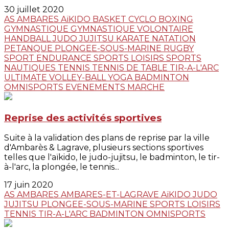
30 juillet 2020
AS AMBARES
AïKIDO
BASKET
CYCLO
BOXING
GYMNASTIQUE
GYMNASTIQUE VOLONTAIRE
HANDBALL
JUDO JUJITSU
KARATE
NATATION
PETANQUE
PLONGEE-SOUS-MARINE
RUGBY
SPORT ENDURANCE
SPORTS LOISIRS
SPORTS
NAUTIQUES
TENNIS
TENNIS DE TABLE
TIR-A-L'ARC
ULTIMATE
VOLLEY-BALL
YOGA
BADMINTON
OMNISPORTS
EVENEMENTS
MARCHE
Reprise des activités sportives
Suite à la validation des plans de reprise par la ville
d'Ambarès & Lagrave, plusieurs sections sportives
telles que l'aïkido, le judo-jujitsu, le badminton, le tir-
à-l'arc, la plongée, le tennis...
17 juin 2020
AS AMBARES
AMBARES-ET-LAGRAVE
AïKIDO
JUDO
JUJITSU
PLONGEE-SOUS-MARINE
SPORTS LOISIRS
TENNIS
TIR-A-L'ARC
BADMINTON
OMNISPORTS