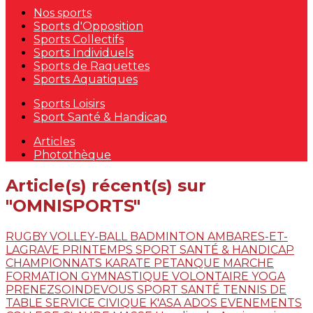
Nos sports
Sports d'Opposition
Sports Collectifs
Sports Individuels
Sports de Raquettes
Sports Aquatiques
Sports Loisirs
Sport Santé & Handicap
Articles
Photothèque
Article(s) récent(s) sur
"OMNISPORTS"
RUGBY
VOLLEY-BALL
BADMINTON
AMBARES-ET-
LAGRAVE
PRINTEMPS
SPORT SANTÉ & HANDICAP
CHAMPIONNATS
KARATE
PETANQUE
MARCHE
FORMATION
GYMNASTIQUE VOLONTAIRE
YOGA
PRENEZSOINDEVOUS
SPORT SANTÉ
TENNIS DE
TABLE
SERVICE CIVIQUE
K'ASA ADOS
EVENEMENTS