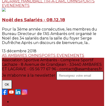
LAGRAVE
HANDBALL
TIR-A-L'ARC
OMNISPORTS
EVENEMENTS
Noël des Salariés - 08.12.18
Pour la 3ème année consécutive, les membres du
Bureau Directeur de l’AS Ambarès ont organisé le
Noël des 34 salariés dans la salle du foyer Serge
Dufrêche.Après un discours de bienvenue, la...
13 décembre 2018
AS AMBARES
OMNISPORTS
EVENEMENTS
Association Sportive Ambarès - Complexe Sportif
Lachaze - 8 Avenue de Grandjean - 33440 AMBARES
ET LAGRAVE - 05 56 77 67 96 - contact@asambares.fr
Je m'abonne à la newsletter
OK
Plan du site