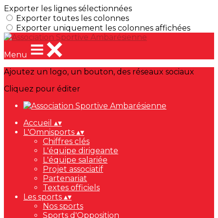
Exporter les lignes sélectionnées
Exporter toutes les colonnes
Exporter uniquement les colonnes affichées
Menu
Ajoutez un logo, un bouton, des réseaux sociaux
Cliquez pour éditer
Accueil
▴
▾
L'Omnisports
▴
▾
Chiffres clés
L'équipe dirigeante
L'équipe salariée
Projet associatif
Partenariat
Textes officiels
Les sports
▴
▾
Nos sports
Sports d'Opposition