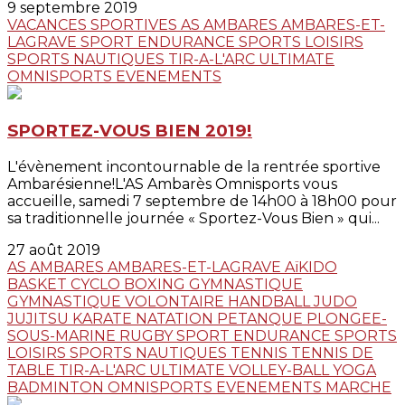
9 septembre 2019
VACANCES SPORTIVES
AS AMBARES
AMBARES-ET-
LAGRAVE
SPORT ENDURANCE
SPORTS LOISIRS
SPORTS NAUTIQUES
TIR-A-L'ARC
ULTIMATE
OMNISPORTS
EVENEMENTS
SPORTEZ-VOUS BIEN 2019!
L'évènement incontournable de la rentrée sportive
Ambarésienne!L'AS Ambarès Omnisports vous
accueille, samedi 7 septembre de 14h00 à 18h00 pour
sa traditionnelle journée « Sportez-Vous Bien » qui...
27 août 2019
AS AMBARES
AMBARES-ET-LAGRAVE
AïKIDO
BASKET
CYCLO
BOXING
GYMNASTIQUE
GYMNASTIQUE VOLONTAIRE
HANDBALL
JUDO
JUJITSU
KARATE
NATATION
PETANQUE
PLONGEE-
SOUS-MARINE
RUGBY
SPORT ENDURANCE
SPORTS
LOISIRS
SPORTS NAUTIQUES
TENNIS
TENNIS DE
TABLE
TIR-A-L'ARC
ULTIMATE
VOLLEY-BALL
YOGA
BADMINTON
OMNISPORTS
EVENEMENTS
MARCHE