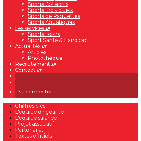
Sports Collectifs
Sports Individuels
Sports de Raquettes
Sports Aquatiques
Les services
▴
▾
Sports Loisirs
Sport Santé & Handicap
Actualités
▴
▾
Articles
Photothèque
Recrutement
▴
▾
Contact
▴
▾
Se connecter
Chiffres clés
L'équipe dirigeante
L'équipe salariée
Projet associatif
Partenariat
Textes officiels