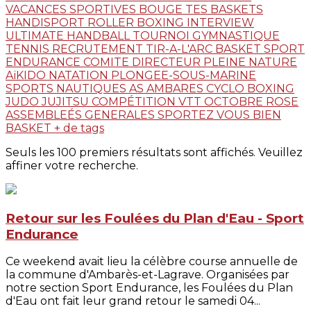
VACANCES SPORTIVES
BOUGE TES BASKETS
HANDISPORT
ROLLER
BOXING
INTERVIEW
ULTIMATE
HANDBALL
TOURNOI
GYMNASTIQUE
TENNIS
RECRUTEMENT
TIR-A-L'ARC
BASKET
SPORT
ENDURANCE
COMITE DIRECTEUR
PLEINE NATURE
AïKIDO
NATATION
PLONGEE-SOUS-MARINE
SPORTS NAUTIQUES
AS AMBARES
CYCLO
BOXING
JUDO JUJITSU
COMPÉTITION
VTT
OCTOBRE ROSE
ASSEMBLEÉS GENERALES
SPORTEZ VOUS BIEN
BASKET
+ de tags
Seuls les 100 premiers résultats sont affichés. Veuillez
affiner votre recherche.
Retour sur les Foulées du Plan d'Eau - Sport
Endurance
Ce weekend avait lieu la célèbre course annuelle de
la commune d'Ambarès-et-Lagrave. Organisées par
notre section Sport Endurance, les Foulées du Plan
d'Eau ont fait leur grand retour le samedi 04...