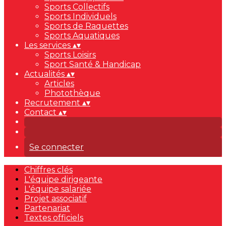
Sports Collectifs
Sports Individuels
Sports de Raquettes
Sports Aquatiques
Les services
▴
▾
Sports Loisirs
Sport Santé & Handicap
Actualités
▴
▾
Articles
Photothèque
Recrutement
▴
▾
Contact
▴
▾
Se connecter
Chiffres clés
L'équipe dirigeante
L'équipe salariée
Projet associatif
Partenariat
Textes officiels