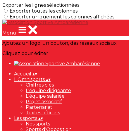
Exporter les lignes sélectionnées
Exporter toutes les colonnes
Exporter uniquement les colonnes affichées
Menu
Ajoutez un logo, un bouton, des réseaux sociaux
Cliquez pour éditer
Accueil
▴
▾
L'Omnisports
▴
▾
Chiffres clés
L'équipe dirigeante
L'équipe salariée
Projet associatif
Partenariat
Textes officiels
Les sports
▴
▾
Nos sports
Sports d'Opposition