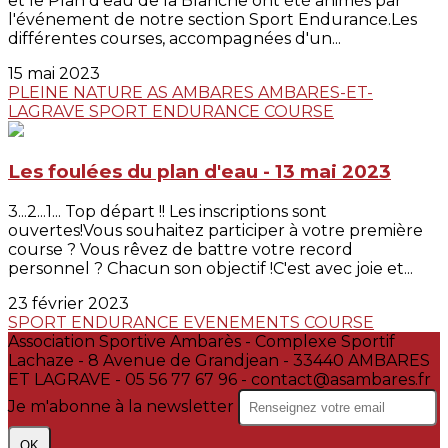
et le Plan d'eau de la Blanche ont été animés par
l'événement de notre section Sport Endurance.Les
différentes courses, accompagnées d'un...
15 mai 2023
PLEINE NATURE
AS AMBARES
AMBARES-ET-
LAGRAVE
SPORT ENDURANCE
COURSE
Les foulées du plan d'eau - 13 mai 2023
3...2...1... Top départ !! Les inscriptions sont
ouvertes!Vous souhaitez participer à votre première
course ? Vous rêvez de battre votre record
personnel ? Chacun son objectif !C'est avec joie et...
23 février 2023
SPORT ENDURANCE
EVENEMENTS
COURSE
Association Sportive Ambarès - Complexe Sportif
Lachaze - 8 Avenue de Grandjean - 33440 AMBARES
ET LAGRAVE - 05 56 77 67 96 - contact@asambares.fr
Je m'abonne à la newsletter
OK