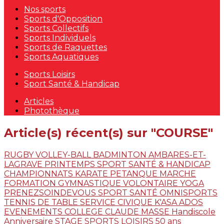
Nos sports
Sports d'Opposition
Sports Collectifs
Sports Individuels
Sports de Raquettes
Sports Aquatiques
Sports Loisirs
Sport Santé & Handicap
Articles
Photothèque
Article(s) récent(s) sur "COURSE"
RUGBY
VOLLEY-BALL
BADMINTON
AMBARES-ET-
LAGRAVE
PRINTEMPS
SPORT SANTÉ & HANDICAP
CHAMPIONNATS
KARATE
PETANQUE
MARCHE
FORMATION
GYMNASTIQUE VOLONTAIRE
YOGA
PRENEZSOINDEVOUS
SPORT SANTÉ
OMNISPORTS
TENNIS DE TABLE
SERVICE CIVIQUE
K'ASA ADOS
EVENEMENTS
COLLEGE CLAUDE MASSE
Handiscole
Anniversaire
STAGE
SPORTS LOISIRS
50 ans