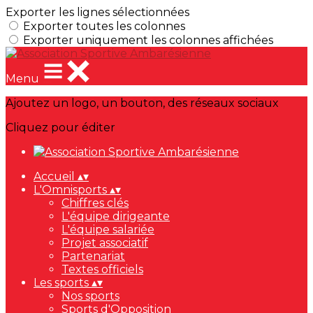
Exporter les lignes sélectionnées
Exporter toutes les colonnes
Exporter uniquement les colonnes affichées
Menu
Ajoutez un logo, un bouton, des réseaux sociaux
Cliquez pour éditer
Accueil
▴
▾
L'Omnisports
▴
▾
Chiffres clés
L'équipe dirigeante
L'équipe salariée
Projet associatif
Partenariat
Textes officiels
Les sports
▴
▾
Nos sports
Sports d'Opposition