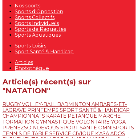
Nos sports
Sports d'Opposition
Sports Collectifs
Sports Individuels
Sports de Raquettes
Sports Aquatiques
Sports Loisirs
Sport Santé & Handicap
Articles
Photothèque
Article(s) récent(s) sur
"NATATION"
RUGBY
VOLLEY-BALL
BADMINTON
AMBARES-ET-
LAGRAVE
PRINTEMPS
SPORT SANTÉ & HANDICAP
CHAMPIONNATS
KARATE
PETANQUE
MARCHE
FORMATION
GYMNASTIQUE VOLONTAIRE
YOGA
PRENEZSOINDEVOUS
SPORT SANTÉ
OMNISPORTS
TENNIS DE TABLE
SERVICE CIVIQUE
K'ASA ADOS