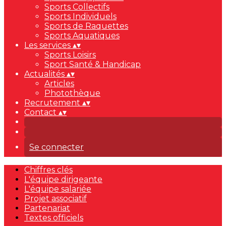
Sports Collectifs
Sports Individuels
Sports de Raquettes
Sports Aquatiques
Les services
▴
▾
Sports Loisirs
Sport Santé & Handicap
Actualités
▴
▾
Articles
Photothèque
Recrutement
▴
▾
Contact
▴
▾
Se connecter
Chiffres clés
L'équipe dirigeante
L'équipe salariée
Projet associatif
Partenariat
Textes officiels