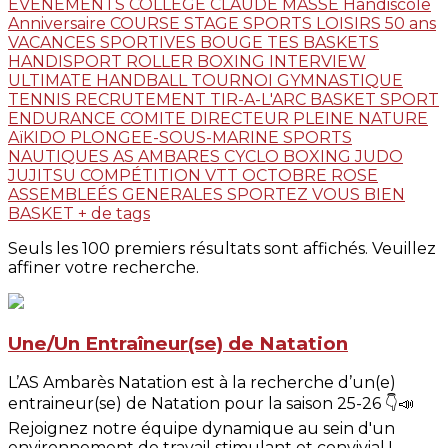
EVENEMENTS
COLLEGE CLAUDE MASSE
Handiscole
Anniversaire
COURSE
STAGE
SPORTS LOISIRS
50 ans
VACANCES SPORTIVES
BOUGE TES BASKETS
HANDISPORT
ROLLER
BOXING
INTERVIEW
ULTIMATE
HANDBALL
TOURNOI
GYMNASTIQUE
TENNIS
RECRUTEMENT
TIR-A-L'ARC
BASKET
SPORT
ENDURANCE
COMITE DIRECTEUR
PLEINE NATURE
AïKIDO
PLONGEE-SOUS-MARINE
SPORTS
NAUTIQUES
AS AMBARES
CYCLO
BOXING
JUDO
JUJITSU
COMPÉTITION
VTT
OCTOBRE ROSE
ASSEMBLEÉS GENERALES
SPORTEZ VOUS BIEN
BASKET
+ de tags
Seuls les 100 premiers résultats sont affichés. Veuillez
affiner votre recherche.
Une/Un Entraîneur(se) de Natation
L’AS Ambarès Natation est à la recherche d’un(e)
entraineur(se) de Natation pour la saison 25-26 👇📣
Rejoignez notre équipe dynamique au sein d'un
environnement de travail stimulant et convivial !...