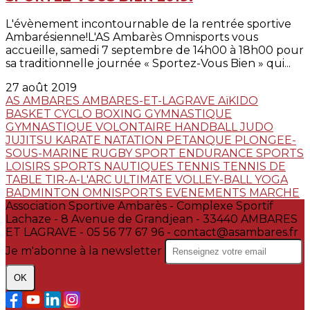
L'évènement incontournable de la rentrée sportive
Ambarésienne!L'AS Ambarès Omnisports vous
accueille, samedi 7 septembre de 14h00 à 18h00 pour
sa traditionnelle journée « Sportez-Vous Bien » qui...
27 août 2019
AS AMBARES
AMBARES-ET-LAGRAVE
AïKIDO
BASKET
CYCLO
BOXING
GYMNASTIQUE
GYMNASTIQUE VOLONTAIRE
HANDBALL
JUDO
JUJITSU
KARATE
NATATION
PETANQUE
PLONGEE-
SOUS-MARINE
RUGBY
SPORT ENDURANCE
SPORTS
LOISIRS
SPORTS NAUTIQUES
TENNIS
TENNIS DE
TABLE
TIR-A-L'ARC
ULTIMATE
VOLLEY-BALL
YOGA
BADMINTON
OMNISPORTS
EVENEMENTS
MARCHE
Association Sportive Ambarès - Complexe Sportif
Lachaze - 8 Avenue de Grandjean - 33440 AMBARES
ET LAGRAVE - 05 56 77 67 96 - contact@asambares.fr
Je m'abonne à la newsletter
OK