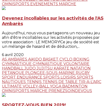
OMNISPORTS
EVENEMENTS
MARCHE
Devenez incollables sur les activités de l'AS
Ambarès
Aujourd'hui, nous vous partageons un nouveau jeu
afin d'être incollables sur les activités proposées par
votre association : LE MEMORY!Ce jeu de société est
un mélange de hasard et de déduction,...
6 avril 2020
AS AMBARES
AïKIDO
BASKET
CYCLO
BOXING
GYMNASTIQUE
GYMNASTIQUE VOLONTAIRE
HANDBALL
JUDO JUJITSU
KARATE
NATATION
PETANQUE
PLONGEE-SOUS-MARINE
RUGBY
SPORT ENDURANCE
SPORTS LOISIRS
SPORTS
NAUTIQUES
TENNIS
TENNIS DE TABLE
TIR-A-L'ARC
ULTIMATE
VOLLEY-BALL
YOGA
BADMINTON
OMNISPORTS
MARCHE
PRENEZSOINDEVOUS
SPORTEZ-VOUS BIEN 2019!