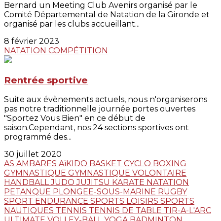
Bernard un Meeting Club Avenirs organisé par le
Comité Départemental de Natation de la Gironde et
organisé par les clubs accueillant...
8 février 2023
NATATION
COMPÉTITION
Rentrée sportive
Suite aux évènements actuels, nous n'organiserons
pas notre traditionnelle journée portes ouvertes
"Sportez Vous Bien" en ce début de
saison.Cependant, nos 24 sections sportives ont
programmé des...
30 juillet 2020
AS AMBARES
AïKIDO
BASKET
CYCLO
BOXING
GYMNASTIQUE
GYMNASTIQUE VOLONTAIRE
HANDBALL
JUDO JUJITSU
KARATE
NATATION
PETANQUE
PLONGEE-SOUS-MARINE
RUGBY
SPORT ENDURANCE
SPORTS LOISIRS
SPORTS
NAUTIQUES
TENNIS
TENNIS DE TABLE
TIR-A-L'ARC
ULTIMATE
VOLLEY-BALL
YOGA
BADMINTON