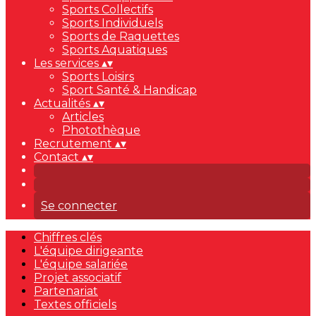
Sports Collectifs
Sports Individuels
Sports de Raquettes
Sports Aquatiques
Les services
▴
▾
Sports Loisirs
Sport Santé & Handicap
Actualités
▴
▾
Articles
Photothèque
Recrutement
▴
▾
Contact
▴
▾
Se connecter
Chiffres clés
L'équipe dirigeante
L'équipe salariée
Projet associatif
Partenariat
Textes officiels