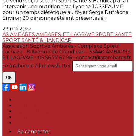
Ce vendredi, la section Sport Santé & Handicap a fait
intervenir une nutritionniste Lyanne JOSSEAUME
pour un temps diététique au foyer Serge Dufrêche.
Environ 20 personnes étaient présentes à...
23 mai 2022
AS AMBARES
AMBARES-ET-LAGRAVE
SPORT SANTÉ
SPORT SANTÉ & HANDICAP
Association Sportive Ambarès - Complexe Sportif
Lachaze - 8 Avenue de Grandjean - 33440 AMBARES
ET LAGRAVE - 05 56 77 67 96 - contact@asambares.fr
Je m'abonne à la newsletter
OK
Plan du site
Licences
Mentions légales
CGUV
Paramétrer vos cookies
Se connecter