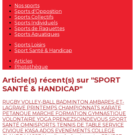
Nos sports
Sports d'Opposition
Sports Collectifs
Sports Individuels
Sports de Raquettes
Sports Aquatiques
Sports Loisirs
Sport Santé & Handicap
Articles
Photothèque
Article(s) récent(s) sur "SPORT
SANTÉ & HANDICAP"
RUGBY
VOLLEY-BALL
BADMINTON
AMBARES-ET-
LAGRAVE
PRINTEMPS
CHAMPIONNATS
KARATE
PETANQUE
MARCHE
FORMATION
GYMNASTIQUE
VOLONTAIRE
YOGA
PRENEZSOINDEVOUS
SPORT
SANTÉ
OMNISPORTS
TENNIS DE TABLE
SERVICE
CIVIQUE
K'ASA ADOS
EVENEMENTS
COLLEGE