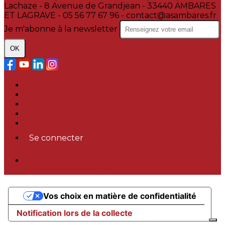
Lachaze - 8 Avenue de Grandjean - 33440 AMBARES
ET LAGRAVE - 05 56 77 67 96 - contact@asambares.fr
Je m'abonne à la newsletter
OK
Plan du site
Licences
Mentions légales
CGUV
Paramétrer vos cookies
Se connecter
Propulsé par AssoConnect, le logiciel des
associations Sportives
Vos choix en matière de confidentialité
Notification lors de la collecte