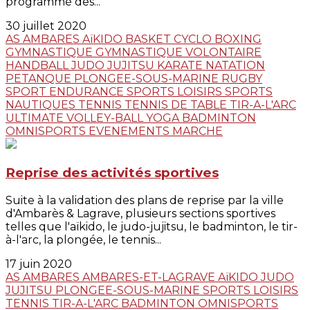
programmé des...
30 juillet 2020
AS AMBARES
AïKIDO
BASKET
CYCLO
BOXING
GYMNASTIQUE
GYMNASTIQUE VOLONTAIRE
HANDBALL
JUDO JUJITSU
KARATE
NATATION
PETANQUE
PLONGEE-SOUS-MARINE
RUGBY
SPORT ENDURANCE
SPORTS LOISIRS
SPORTS
NAUTIQUES
TENNIS
TENNIS DE TABLE
TIR-A-L'ARC
ULTIMATE
VOLLEY-BALL
YOGA
BADMINTON
OMNISPORTS
EVENEMENTS
MARCHE
Reprise des activités sportives
Suite à la validation des plans de reprise par la ville
d'Ambarès & Lagrave, plusieurs sections sportives
telles que l'aïkido, le judo-jujitsu, le badminton, le tir-
à-l'arc, la plongée, le tennis...
17 juin 2020
AS AMBARES
AMBARES-ET-LAGRAVE
AïKIDO
JUDO
JUJITSU
PLONGEE-SOUS-MARINE
SPORTS LOISIRS
TENNIS
TIR-A-L'ARC
BADMINTON
OMNISPORTS