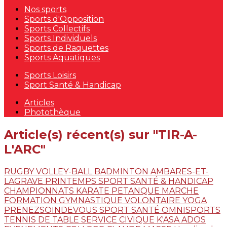
Nos sports
Sports d'Opposition
Sports Collectifs
Sports Individuels
Sports de Raquettes
Sports Aquatiques
Sports Loisirs
Sport Santé & Handicap
Articles
Photothèque
Article(s) récent(s) sur "TIR-A-
L'ARC"
RUGBY
VOLLEY-BALL
BADMINTON
AMBARES-ET-
LAGRAVE
PRINTEMPS
SPORT SANTÉ & HANDICAP
CHAMPIONNATS
KARATE
PETANQUE
MARCHE
FORMATION
GYMNASTIQUE VOLONTAIRE
YOGA
PRENEZSOINDEVOUS
SPORT SANTÉ
OMNISPORTS
TENNIS DE TABLE
SERVICE CIVIQUE
K'ASA ADOS