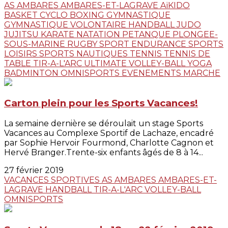
AS AMBARES
AMBARES-ET-LAGRAVE
AïKIDO
BASKET
CYCLO
BOXING
GYMNASTIQUE
GYMNASTIQUE VOLONTAIRE
HANDBALL
JUDO
JUJITSU
KARATE
NATATION
PETANQUE
PLONGEE-
SOUS-MARINE
RUGBY
SPORT ENDURANCE
SPORTS
LOISIRS
SPORTS NAUTIQUES
TENNIS
TENNIS DE
TABLE
TIR-A-L'ARC
ULTIMATE
VOLLEY-BALL
YOGA
BADMINTON
OMNISPORTS
EVENEMENTS
MARCHE
Carton plein pour les Sports Vacances!
La semaine dernière se déroulait un stage Sports
Vacances au Complexe Sportif de Lachaze, encadré
par Sophie Hervoir Fourmond, Charlotte Cagnon et
Hervé Branger.Trente-six enfants âgés de 8 à 14...
27 février 2019
VACANCES SPORTIVES
AS AMBARES
AMBARES-ET-
LAGRAVE
HANDBALL
TIR-A-L'ARC
VOLLEY-BALL
OMNISPORTS