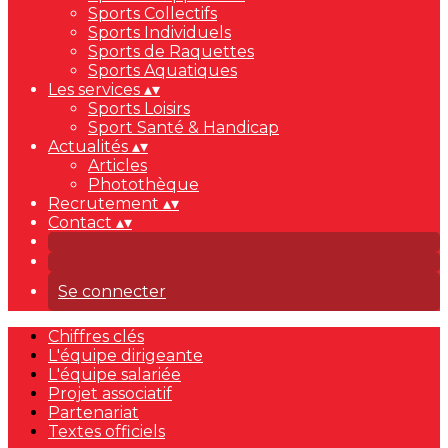
Sports Collectifs
Sports Individuels
Sports de Raquettes
Sports Aquatiques
Les services
▴
▾
Sports Loisirs
Sport Santé & Handicap
Actualités
▴
▾
Articles
Photothèque
Recrutement
▴
▾
Contact
▴
▾
Se connecter
Chiffres clés
L'équipe dirigeante
L'équipe salariée
Projet associatif
Partenariat
Textes officiels