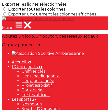
Exporter les lignes sélectionnées
Exporter toutes les colonnes
Exporter uniquement les colonnes affichées
Menu
Ajoutez un logo, un bouton, des réseaux sociaux
Cliquez pour éditer
Accueil
▴
▾
L'Omnisports
▴
▾
Chiffres clés
L'équipe dirigeante
L'équipe salariée
Projet associatif
Partenariat
Textes officiels
Les sports
▴
▾
Nos sports
Sports d'Opposition