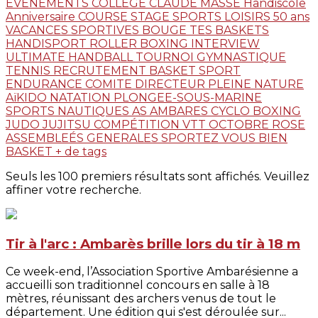
EVENEMENTS
COLLEGE CLAUDE MASSE
Handiscole
Anniversaire
COURSE
STAGE
SPORTS LOISIRS
50 ans
VACANCES SPORTIVES
BOUGE TES BASKETS
HANDISPORT
ROLLER
BOXING
INTERVIEW
ULTIMATE
HANDBALL
TOURNOI
GYMNASTIQUE
TENNIS
RECRUTEMENT
BASKET
SPORT
ENDURANCE
COMITE DIRECTEUR
PLEINE NATURE
AïKIDO
NATATION
PLONGEE-SOUS-MARINE
SPORTS NAUTIQUES
AS AMBARES
CYCLO
BOXING
JUDO JUJITSU
COMPÉTITION
VTT
OCTOBRE ROSE
ASSEMBLEÉS GENERALES
SPORTEZ VOUS BIEN
BASKET
+ de tags
Seuls les 100 premiers résultats sont affichés. Veuillez
affiner votre recherche.
Tir à l'arc : Ambarès brille lors du tir à 18 m
Ce week-end, l’Association Sportive Ambarésienne a
accueilli son traditionnel concours en salle à 18
mètres, réunissant des archers venus de tout le
département. Une édition qui s'est déroulée sur...