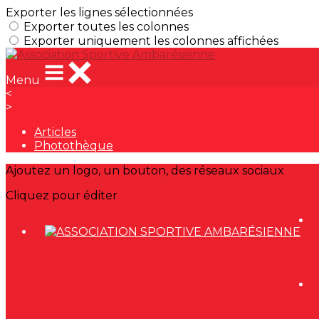
Exporter les lignes sélectionnées
Exporter toutes les colonnes
Exporter uniquement les colonnes affichées
Menu
<
>
Articles
Photothèque
Ajoutez un logo, un bouton, des réseaux sociaux
Cliquez pour éditer