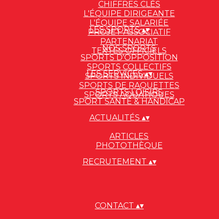
CHIFFRES CLÉS
L'ÉQUIPE DIRIGEANTE
L'ÉQUIPE SALARIÉE
LES SPORTS
▴
▾
PROJET ASSOCIATIF
PARTENARIAT
NOS SPORTS
TEXTES OFFICIELS
SPORTS D'OPPOSITION
SPORTS COLLECTIFS
LES SERVICES
▴
▾
SPORTS INDIVIDUELS
SPORTS DE RAQUETTES
SPORTS LOISIRS
SPORTS AQUATIQUES
SPORT SANTÉ & HANDICAP
ACTUALITÉS
▴
▾
ARTICLES
PHOTOTHÈQUE
RECRUTEMENT
▴
▾
CONTACT
▴
▾