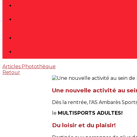
Articles
Photothèque
Retour
Une nouvelle activité au se
Dès la rentrée, l'AS Ambarès Sports 
le
MULTISPORTS ADULTES!
Du loisir et du plaisir!