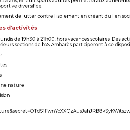
 25 ans, le Multisports adultes permettra aux adhéren
ortive diversifiée.
lement de lutter contre l'isolement en créant du lien soci
s d'activités
undis de 19h30 à 21h00, hors vacances scolaires. Des acti
eurs sections de l'AS Ambarès participeront à ce disposit
e
ttes
s
eine nature
ision