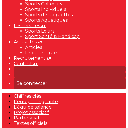
Sports Collectifs
Sports Individuels
Sports de Raquettes
Sports Aquatiques
Les services
▴
▾
Sports Loisirs
Sport Santé & Handicap
Actualités
▴
▾
Articles
Photothèque
Recrutement
▴
▾
Contact
▴
▾
Se connecter
Chiffres clés
L'équipe dirigeante
L'équipe salariée
Projet associatif
Partenariat
Textes officiels