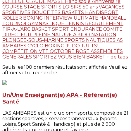
COLLEGE CLAUDE MASSE
Handiscole
Anniversaire
COURSE
STAGE
SPORTS LOISIRS
50 ans
VACANCES
SPORTIVES
BOUGE TES BASKETS
HANDISPORT
ROLLER
BOXING
INTERVIEW
ULTIMATE
HANDBALL
TOURNOI
GYMNASTIQUE
TENNIS
RECRUTEMENT
TIR-A-L'ARC
BASKET
SPORT ENDURANCE
COMITE
DIRECTEUR
PLEINE NATURE
AïKIDO
NATATION
PLONGEE-SOUS-MARINE
SPORTS NAUTIQUES
AS
AMBARES
CYCLO
BOXING
JUDO JUJITSU
COMPÉTITION
VTT
OCTOBRE ROSE
ASSEMBLEÉS
GENERALES
SPORTEZ VOUS BIEN
BASKET
+ de tags
Seuls les 100 premiers résultats sont affichés. Veuillez
affiner votre recherche.
Un/Une Enseignant(e) APA - Référent(e)
Santé
L’AS AMBARES est un club omnisports, composé de 21
sections sportives, 2 services transversaux (Sports
Loisirs, Sport Santé & Handicap) et plus de 2 900
adhérents, qui encourage et favorise...