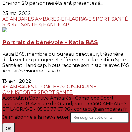
Environ 20 personnes étaient présentes à...
23 mai 2022
AS AMBARES
AMBARES-ET-LAGRAVE
SPORT SANTÉ
SPORT SANTÉ & HANDICAP
Portrait de bénévole - Katia BAS
Katia BAS, membre du bureau directeur, trésorière
de la section plongée et référente de la section Sport
Santé et Handicap. Nous raconte son histoire avec l'AS
Ambarès.Visionner la vidéo
13 avril 2022
AS AMBARES
PLONGEE-SOUS-MARINE
OMNISPORTS
SPORT SANTÉ
Association Sportive Ambarès - Complexe Sportif
Lachaze - 8 Avenue de Grandjean - 33440 AMBARES
ET LAGRAVE - 05 56 77 67 96 - contact@asambares.fr
Je m'abonne à la newsletter
OK