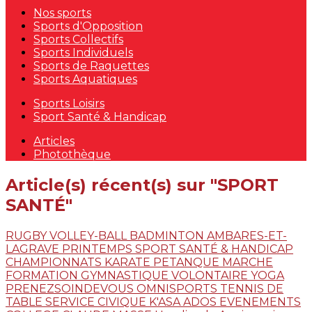
Nos sports
Sports d'Opposition
Sports Collectifs
Sports Individuels
Sports de Raquettes
Sports Aquatiques
Sports Loisirs
Sport Santé & Handicap
Articles
Photothèque
Article(s) récent(s) sur "SPORT
SANTÉ"
RUGBY
VOLLEY-BALL
BADMINTON
AMBARES-ET-
LAGRAVE
PRINTEMPS
SPORT SANTÉ & HANDICAP
CHAMPIONNATS
KARATE
PETANQUE
MARCHE
FORMATION
GYMNASTIQUE VOLONTAIRE
YOGA
PRENEZSOINDEVOUS
OMNISPORTS
TENNIS DE
TABLE
SERVICE CIVIQUE
K'ASA ADOS
EVENEMENTS