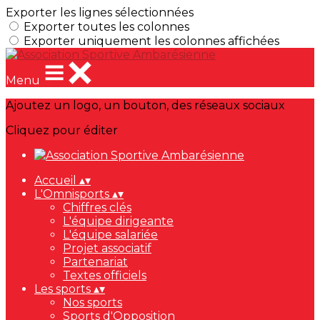
Exporter les lignes sélectionnées
Exporter toutes les colonnes
Exporter uniquement les colonnes affichées
Menu
Ajoutez un logo, un bouton, des réseaux sociaux
Cliquez pour éditer
Accueil
▴
▾
L'Omnisports
▴
▾
Chiffres clés
L'équipe dirigeante
L'équipe salariée
Projet associatif
Partenariat
Textes officiels
Les sports
▴
▾
Nos sports
Sports d'Opposition