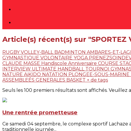
Article(s) récent(s) sur "SPORTEZ
RUGBY
VOLLEY-BALL
BADMINTON
AMBARES-ET-LA
GYMNASTIQUE VOLONTAIRE
YOGA
PRENEZSOINDE
CLAUDE MASSE
Handiscole
Anniversaire
COURSE
STA
INTERVIEW
ULTIMATE
HANDBALL
TOURNOI
GYMNA
NATURE
AïKIDO
NATATION
PLONGEE-SOUS-MARINE
ASSEMBLEÉS GENERALES
BASKET
+ de tags
Seuls les 100 premiers résultats sont affichés. Veuillez 
Une rentrée prometteuse
Ce samedi 04 septembre, le complexe sportif Lachaze a re
traditionnelle journée...