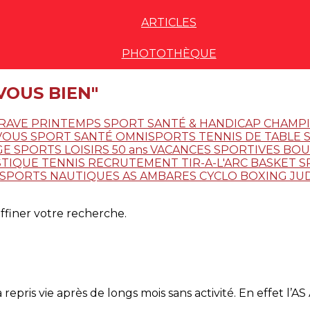
ARTICLES
PHOTOTHÈQUE
 VOUS BIEN"
GRAVE
PRINTEMPS
SPORT SANTÉ & HANDICAP
CHAMP
VOUS
SPORT SANTÉ
OMNISPORTS
TENNIS DE TABLE
GE
SPORTS LOISIRS
50 ans
VACANCES SPORTIVES
BOU
STIQUE
TENNIS
RECRUTEMENT
TIR-A-L'ARC
BASKET
S
SPORTS NAUTIQUES
AS AMBARES
CYCLO
BOXING
JU
affiner votre recherche.
pris vie après de longs mois sans activité. En effet l’AS