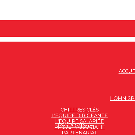
ACCUE
L'OMNIS
CHIFFRES CLÉS
L'ÉQUIPE DIRIGEANTE
L'ÉQUIPE SALARIÉE
LES SPORTS
▴
▾
PROJET ASSOCIATIF
PARTENARIAT