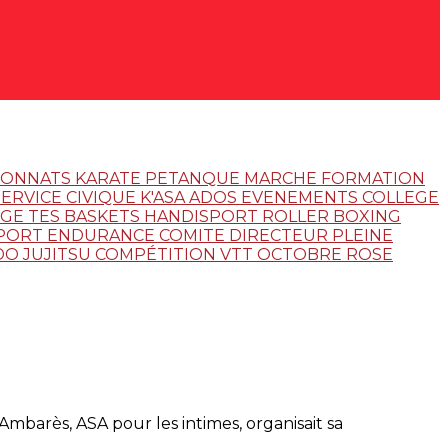
IONNATS
KARATE
PETANQUE
MARCHE
FORMATION
SERVICE CIVIQUE
K'ASA ADOS
EVENEMENTS
COLLEGE
GE TES BASKETS
HANDISPORT
ROLLER
BOXING
PORT ENDURANCE
COMITE DIRECTEUR
PLEINE
DO JUJITSU
COMPÉTITION
VTT
OCTOBRE ROSE
 Ambarès, ASA pour les intimes, organisait sa