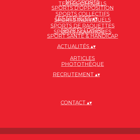
NOS SPORTS
TEXTES OFFICIELS
SPORTS D'OPPOSITION
SPORTS COLLECTIFS
LES SERVICES
▴
▾
SPORTS INDIVIDUELS
SPORTS DE RAQUETTES
SPORTS LOISIRS
SPORTS AQUATIQUES
SPORT SANTÉ & HANDICAP
ACTUALITÉS
▴
▾
ARTICLES
PHOTOTHÈQUE
RECRUTEMENT
▴
▾
CONTACT
▴
▾