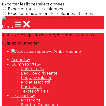
Exporter les lignes sélectionnées
Exporter toutes les colonnes
Exporter uniquement les colonnes affichées
Menu
Ajoutez un logo, un bouton, des réseaux sociaux
Cliquez pour éditer
Accueil
▴
▾
L'Omnisports
▴
▾
Chiffres clés
L'équipe dirigeante
L'équipe salariée
Projet associatif
Partenariat
Textes officiels
Les sports
▴
▾
Nos sports
Sports d'Opposition