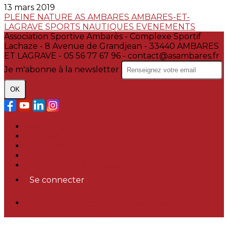
13 mars 2019
PLEINE NATURE
AS AMBARES
AMBARES-ET-
LAGRAVE
SPORTS NAUTIQUES
EVENEMENTS
Association Sportive Ambarès - Complexe Sportif
Lachaze - 8 Avenue de Grandjean - 33440 AMBARES
ET LAGRAVE - 05 56 77 67 96 - contact@asambares.fr
Je m'abonne à la newsletter
OK
Plan du site
Licences
Mentions légales
CGUV
Paramétrer vos cookies
Se connecter
Propulsé par AssoConnect, le logiciel des
associations Sportives