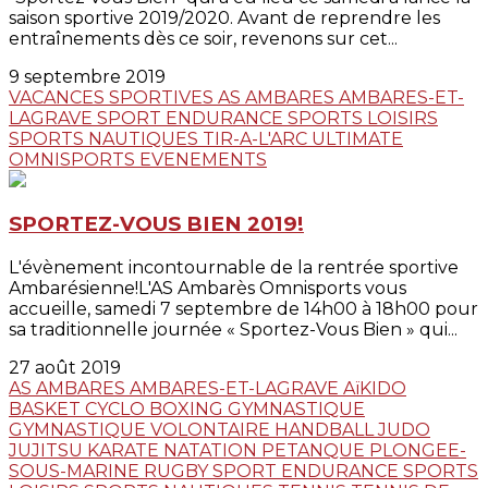
saison sportive 2019/2020. Avant de reprendre les
entraînements dès ce soir, revenons sur cet...
9 septembre 2019
VACANCES SPORTIVES
AS AMBARES
AMBARES-ET-
LAGRAVE
SPORT ENDURANCE
SPORTS LOISIRS
SPORTS NAUTIQUES
TIR-A-L'ARC
ULTIMATE
OMNISPORTS
EVENEMENTS
SPORTEZ-VOUS BIEN 2019!
L'évènement incontournable de la rentrée sportive
Ambarésienne!L'AS Ambarès Omnisports vous
accueille, samedi 7 septembre de 14h00 à 18h00 pour
sa traditionnelle journée « Sportez-Vous Bien » qui...
27 août 2019
AS AMBARES
AMBARES-ET-LAGRAVE
AïKIDO
BASKET
CYCLO
BOXING
GYMNASTIQUE
GYMNASTIQUE VOLONTAIRE
HANDBALL
JUDO
JUJITSU
KARATE
NATATION
PETANQUE
PLONGEE-
SOUS-MARINE
RUGBY
SPORT ENDURANCE
SPORTS