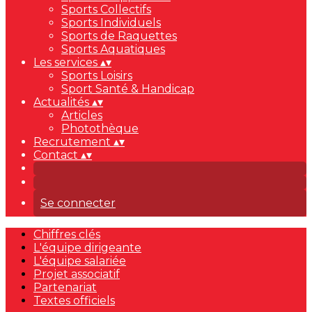
Sports Collectifs
Sports Individuels
Sports de Raquettes
Sports Aquatiques
Les services
▴
▾
Sports Loisirs
Sport Santé & Handicap
Actualités
▴
▾
Articles
Photothèque
Recrutement
▴
▾
Contact
▴
▾
Se connecter
Chiffres clés
L'équipe dirigeante
L'équipe salariée
Projet associatif
Partenariat
Textes officiels