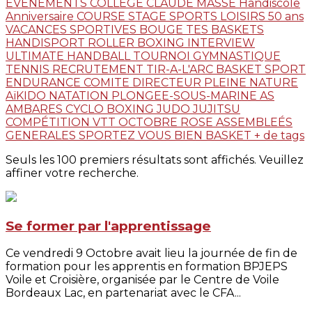
EVENEMENTS
COLLEGE CLAUDE MASSE
Handiscole
Anniversaire
COURSE
STAGE
SPORTS LOISIRS
50 ans
VACANCES SPORTIVES
BOUGE TES BASKETS
HANDISPORT
ROLLER
BOXING
INTERVIEW
ULTIMATE
HANDBALL
TOURNOI
GYMNASTIQUE
TENNIS
RECRUTEMENT
TIR-A-L'ARC
BASKET
SPORT
ENDURANCE
COMITE DIRECTEUR
PLEINE NATURE
AïKIDO
NATATION
PLONGEE-SOUS-MARINE
AS
AMBARES
CYCLO
BOXING
JUDO JUJITSU
COMPÉTITION
VTT
OCTOBRE ROSE
ASSEMBLEÉS
GENERALES
SPORTEZ VOUS BIEN
BASKET
+ de tags
Seuls les 100 premiers résultats sont affichés. Veuillez
affiner votre recherche.
Se former par l'apprentissage
Ce vendredi 9 Octobre avait lieu la journée de fin de
formation pour les apprentis en formation BPJEPS
Voile et Croisière, organisée par le Centre de Voile
Bordeaux Lac, en partenariat avec le CFA...