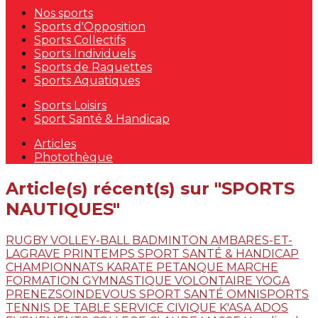
Nos sports
Sports d'Opposition
Sports Collectifs
Sports Individuels
Sports de Raquettes
Sports Aquatiques
Sports Loisirs
Sport Santé & Handicap
Articles
Photothèque
Article(s) récent(s) sur "SPORTS
NAUTIQUES"
RUGBY
VOLLEY-BALL
BADMINTON
AMBARES-ET-
LAGRAVE
PRINTEMPS
SPORT SANTÉ & HANDICAP
CHAMPIONNATS
KARATE
PETANQUE
MARCHE
FORMATION
GYMNASTIQUE VOLONTAIRE
YOGA
PRENEZSOINDEVOUS
SPORT SANTÉ
OMNISPORTS
TENNIS DE TABLE
SERVICE CIVIQUE
K'ASA ADOS