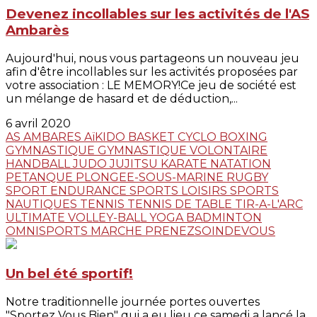
Devenez incollables sur les activités de l'AS
Ambarès
Aujourd'hui, nous vous partageons un nouveau jeu
afin d'être incollables sur les activités proposées par
votre association : LE MEMORY!Ce jeu de société est
un mélange de hasard et de déduction,...
6 avril 2020
AS AMBARES
AïKIDO
BASKET
CYCLO
BOXING
GYMNASTIQUE
GYMNASTIQUE VOLONTAIRE
HANDBALL
JUDO JUJITSU
KARATE
NATATION
PETANQUE
PLONGEE-SOUS-MARINE
RUGBY
SPORT ENDURANCE
SPORTS LOISIRS
SPORTS
NAUTIQUES
TENNIS
TENNIS DE TABLE
TIR-A-L'ARC
ULTIMATE
VOLLEY-BALL
YOGA
BADMINTON
OMNISPORTS
MARCHE
PRENEZSOINDEVOUS
Un bel été sportif!
Notre traditionnelle journée portes ouvertes
"Sportez Vous Bien" qui a eu lieu ce samedi a lancé la