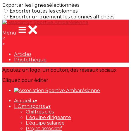
Exporter les lignes sélectionnées
Exporter toutes les colonnes
Exporter uniquement les colonnes affichées
Menu
<
>
Articles
Photothèque
Ajoutez un logo, un bouton, des réseaux sociaux
Cliquez pour éditer
Accueil
▴
▾
L'Omnisports
▴
▾
Chiffres clés
L'équipe dirigeante
L'équipe salariée
Projet associatif