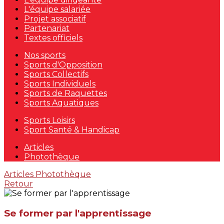
L'équipe salariée
Projet associatif
Partenariat
Textes officiels
Nos sports
Sports d'Opposition
Sports Collectifs
Sports Individuels
Sports de Raquettes
Sports Aquatiques
Sports Loisirs
Sport Santé & Handicap
Articles
Photothèque
Articles
Photothèque
Retour
Se former par l'apprentissage