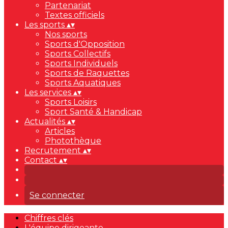
Partenariat
Textes officiels
Les sports
▴
▾
Nos sports
Sports d'Opposition
Sports Collectifs
Sports Individuels
Sports de Raquettes
Sports Aquatiques
Les services
▴
▾
Sports Loisirs
Sport Santé & Handicap
Actualités
▴
▾
Articles
Photothèque
Recrutement
▴
▾
Contact
▴
▾
Se connecter
Chiffres clés
L'équipe dirigeante