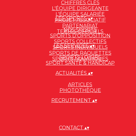
CHIFFRES CLÉS
L'ÉQUIPE DIRIGEANTE
L'ÉQUIPE SALARIÉE
LES SPORTS
▴
▾
PROJET ASSOCIATIF
PARTENARIAT
NOS SPORTS
TEXTES OFFICIELS
SPORTS D'OPPOSITION
SPORTS COLLECTIFS
LES SERVICES
▴
▾
SPORTS INDIVIDUELS
SPORTS DE RAQUETTES
SPORTS LOISIRS
SPORTS AQUATIQUES
SPORT SANTÉ & HANDICAP
ACTUALITÉS
▴
▾
ARTICLES
PHOTOTHÈQUE
RECRUTEMENT
▴
▾
CONTACT
▴
▾