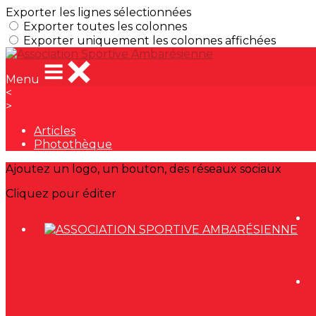
Exporter les lignes sélectionnées
Exporter toutes les colonnes
Exporter uniquement les colonnes affichées
Menu
<
>
Articles
Photothèque
Ajoutez un logo, un bouton, des réseaux sociaux
Cliquez pour éditer