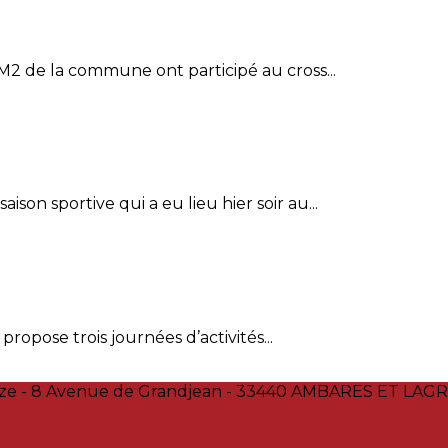
M2 de la commune ont participé au cross...
son sportive qui a eu lieu hier soir au...
ropose trois journées d’activités...
haze - 8 Avenue de Grandjean - 33440 AMBARES ET LAGRA