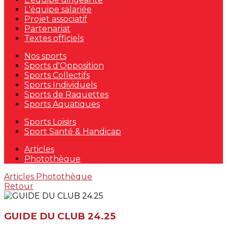
L'équipe salariée
Projet associatif
Partenariat
Textes officiels
Nos sports
Sports d'Opposition
Sports Collectifs
Sports Individuels
Sports de Raquettes
Sports Aquatiques
Sports Loisirs
Sport Santé & Handicap
Articles
Photothèque
Articles
Photothèque
Retour
GUIDE DU CLUB 24.25