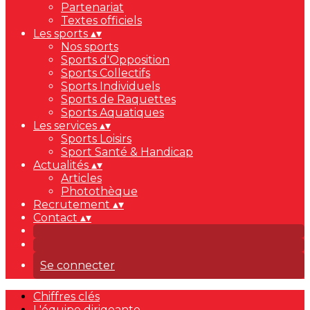
Partenariat
Textes officiels
Les sports
▴
▾
Nos sports
Sports d'Opposition
Sports Collectifs
Sports Individuels
Sports de Raquettes
Sports Aquatiques
Les services
▴
▾
Sports Loisirs
Sport Santé & Handicap
Actualités
▴
▾
Articles
Photothèque
Recrutement
▴
▾
Contact
▴
▾
Se connecter
Chiffres clés
L'équipe dirigeante