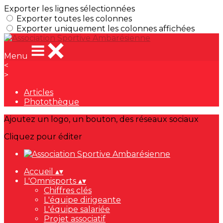
Exporter les lignes sélectionnées
Exporter toutes les colonnes
Exporter uniquement les colonnes affichées
Menu
<
>
Articles
Photothèque
Ajoutez un logo, un bouton, des réseaux sociaux
Cliquez pour éditer
Accueil
▴
▾
L'Omnisports
▴
▾
Chiffres clés
L'équipe dirigeante
L'équipe salariée
Projet associatif