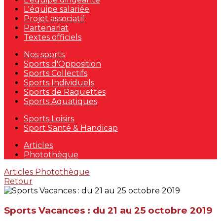
L'équipe salariée
Projet associatif
Partenariat
Textes officiels
Nos sports
Sports d'Opposition
Sports Collectifs
Sports Individuels
Sports de Raquettes
Sports Aquatiques
Sports Loisirs
Sport Santé & Handicap
Articles
Photothèque
Articles
Photothèque
Retour
Sports Vacances : du 21 au 25 octobre 2019