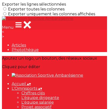
Exporter les lignes sélectionnées
Exporter toutes les colonnes
Exporter uniquement les colonnes affichées
Menu
<
>
Articles
Photothèque
Ajoutez un logo, un bouton, des réseaux sociaux
Cliquez pour éditer
Accueil
▴
▾
L'Omnisports
▴
▾
Chiffres clés
L'équipe dirigeante
L'équipe salariée
Projet associatif