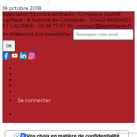
18 octobre 2018
Association Sportive Ambarès - Complexe Sportif
Lachaze - 8 Avenue de Grandjean - 33440 AMBARES
ET LAGRAVE - 05 56 77 67 96 - contact@asambares.fr
Je m'abonne à la newsletter
OK
Plan du site
Licences
Mentions légales
CGUV
Paramétrer vos cookies
Se connecter
Propulsé par AssoConnect, le logiciel des
associations Sportives
Vos choix en matière de confidentialité