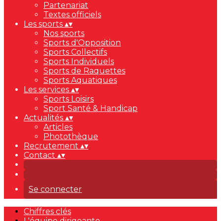
Partenariat
Textes officiels
Les sports
▴
▾
Nos sports
Sports d'Opposition
Sports Collectifs
Sports Individuels
Sports de Raquettes
Sports Aquatiques
Les services
▴
▾
Sports Loisirs
Sport Santé & Handicap
Actualités
▴
▾
Articles
Photothèque
Recrutement
▴
▾
Contact
▴
▾
Se connecter
Chiffres clés
L'équipe dirigeante