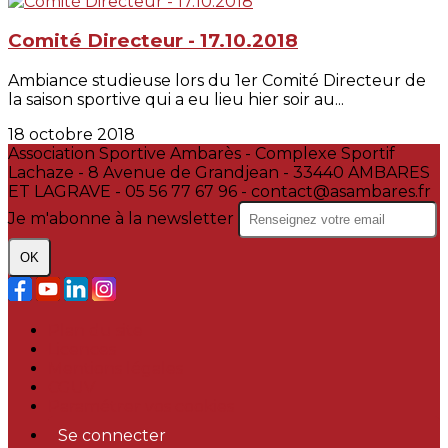
Comité Directeur - 17.10.2018
Ambiance studieuse lors du 1er Comité Directeur de
la saison sportive qui a eu lieu hier soir au...
18 octobre 2018
Association Sportive Ambarès - Complexe Sportif
Lachaze - 8 Avenue de Grandjean - 33440 AMBARES
ET LAGRAVE - 05 56 77 67 96 - contact@asambares.fr
Je m'abonne à la newsletter
OK
Plan du site
Licences
Mentions légales
CGUV
Paramétrer vos cookies
Se connecter