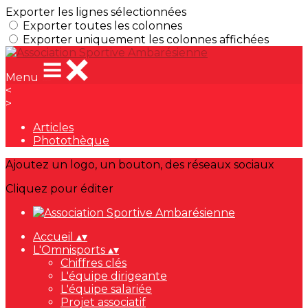
Exporter les lignes sélectionnées
Exporter toutes les colonnes
Exporter uniquement les colonnes affichées
Menu
<
>
Articles
Photothèque
Ajoutez un logo, un bouton, des réseaux sociaux
Cliquez pour éditer
Accueil
▴
▾
L'Omnisports
▴
▾
Chiffres clés
L'équipe dirigeante
L'équipe salariée
Projet associatif