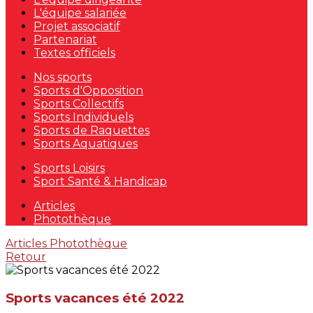
L'équipe salariée
Projet associatif
Partenariat
Textes officiels
Nos sports
Sports d'Opposition
Sports Collectifs
Sports Individuels
Sports de Raquettes
Sports Aquatiques
Sports Loisirs
Sport Santé & Handicap
Articles
Photothèque
Articles
Photothèque
Retour
Sports vacances été 2022