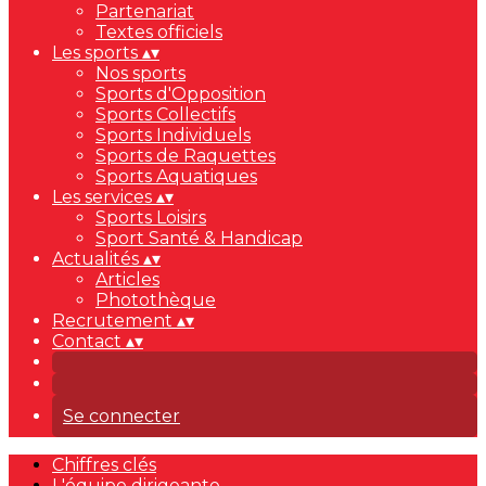
Partenariat
Textes officiels
Les sports
▴
▾
Nos sports
Sports d'Opposition
Sports Collectifs
Sports Individuels
Sports de Raquettes
Sports Aquatiques
Les services
▴
▾
Sports Loisirs
Sport Santé & Handicap
Actualités
▴
▾
Articles
Photothèque
Recrutement
▴
▾
Contact
▴
▾
Se connecter
Chiffres clés
L'équipe dirigeante